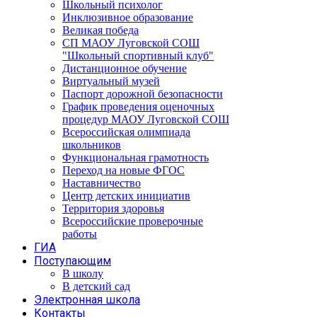
Школьный психолог
Инклюзивное образование
Великая победа
СП МАОУ Луговской СОШ
"Школьный спортивный клуб"
Дистанционное обучение
Виртуальный музей
Паспорт дорожной безопасности
График проведения оценочных
процедур МАОУ Луговской СОШ
Всероссийская олимпиада
школьников
Функциональная грамотность
Переход на новые ФГОС
Наставничество
Центр детских инициатив
Территория здоровья
Всероссийские проверочные
работы
ГИА
Поступающим
В школу
В детский сад
Электронная школа
Контакты