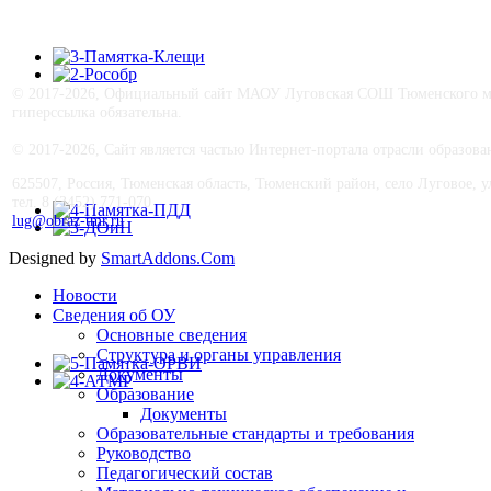
© 2017-
2026, Официальный сайт МАОУ Луговская СОШ Тюменского му
гиперссылка обязательна.
© 2017-
2026, Сайт является частью Интернет-портала отрасли образо
625507, Россия, Тюменская область, Тюменский район, село Луговое, ул.
тел. 8 (3452) 771-070
lug@obraz-tmr.ru
Designed by
SmartAddons.Com
Новости
Сведения об ОУ
Основные сведения
Структура и органы управления
Документы
Образование
Документы
Образовательные стандарты и требования
Руководство
Педагогический состав