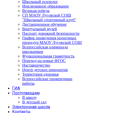
Школьный психолог
Инклюзивное образование
Великая победа
СП МАОУ Луговской СОШ
"Школьный спортивный клуб"
Дистанционное обучение
Виртуальный музей
Паспорт дорожной безопасности
График проведения оценочных
процедур МАОУ Луговской СОШ
Всероссийская олимпиада
школьников
Функциональная грамотность
Переход на новые ФГОС
Наставничество
Центр детских инициатив
Территория здоровья
Всероссийские проверочные
работы
ГИА
Поступающим
В школу
В детский сад
Электронная школа
Контакты