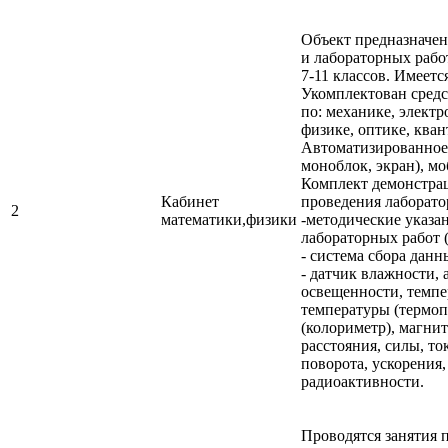
Объект предназначен
и лабораторных рабо
7-11 классов. Имеетс
Укомплектован средс
по: механике, элект
физике, оптике, кван
Автоматизированное 
моноблок, экран), м
Комплект демонстра
Кабинет
проведения лаборато
2
математики,физики
-методические указа
лабораторных работ (
- система сбора данн
- датчик влажности,
освещенности, темпе
температуры (термоп
(колориметр), магни
расстояния, силы, ток
поворота, ускорения
радиоактивности.
Проводятся занятия 