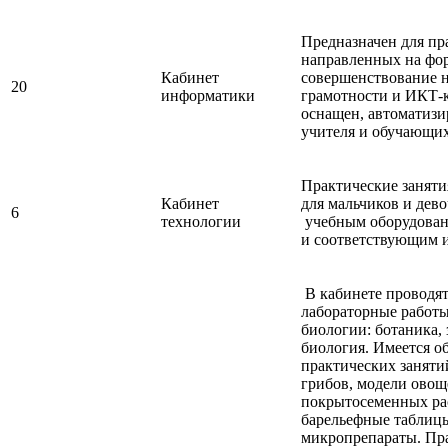
Предназначен для пр
направленных на фо
Кабинет
совершенствование 
20
информатики
грамотности и ИКТ-
оснащен, автоматиз
учителя и обучающих
Практические заняти
Кабинет
для мальчиков и дев
6
технологии
учебным оборудован
и соответствующим 
В кабинете проводят
лабораторные работы
биологии: ботаника, 
биология. Имеется о
практических заняти
грибов, модели овощ
покрытосеменных ра
барельефные таблицы
микропрепараты. Пра