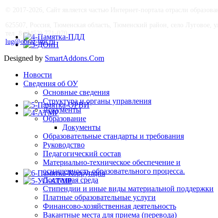
© 2017-
2026, Сайт является частью Интернет-портала отрасли образо
625507, Россия, Тюменская область, Тюменский район, село Луговое, ул.
тел. 8 (3452) 771-070
lug@obraz-tmr.ru
Designed by
SmartAddons.Com
Новости
Сведения об ОУ
Основные сведения
Структура и органы управления
Документы
Образование
Документы
Образовательные стандарты и требования
Руководство
Педагогический состав
Материально-техническое обеспечение и
оснащенность образовательного процесса.
Доступная среда
Стипендии и иные виды материальной поддержки
Платные образовательные услуги
Финансово-хозяйственная деятельность
Вакантные места для приема (перевода)