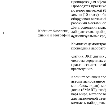
проводятся для обуч
Проводятся практиче
по неорганической (8
химии (10 класс), об
оборудован вытяжно
рабочими местами о
Для проведения прак
Кабинет биологии,
лаборантская, прибо
15
химии и географии
аудиовизуальные сре
Комплект демонстра
проведения лаборато
-датчик ЭКГ, датчик
чистоты сердечных 
практические заняти
краеведению.
Кабинет оснащен сл
автоматизированное 
моноблок, экран), м
доска (SMART), глоб
карт мира, метеорол
для глазомерной съе
компасы, набор рель