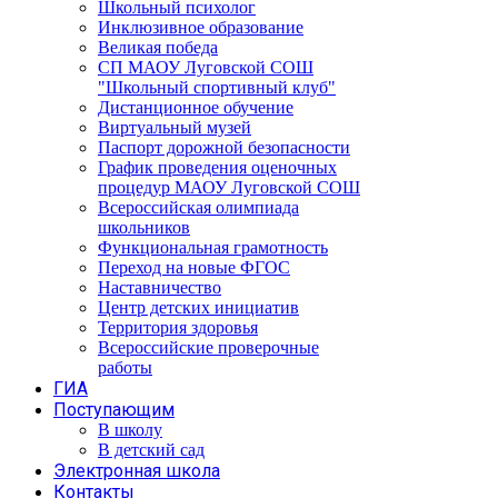
Школьный психолог
Инклюзивное образование
Великая победа
СП МАОУ Луговской СОШ
"Школьный спортивный клуб"
Дистанционное обучение
Виртуальный музей
Паспорт дорожной безопасности
График проведения оценочных
процедур МАОУ Луговской СОШ
Всероссийская олимпиада
школьников
Функциональная грамотность
Переход на новые ФГОС
Наставничество
Центр детских инициатив
Территория здоровья
Всероссийские проверочные
работы
ГИА
Поступающим
В школу
В детский сад
Электронная школа
Контакты