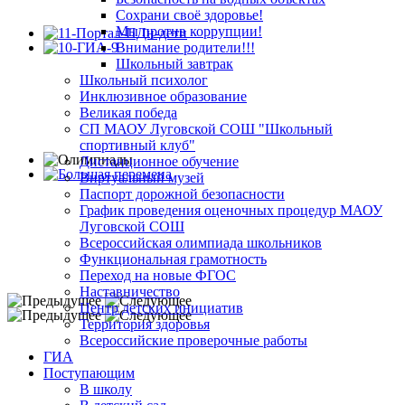
Сохрани своё здоровье!
Мы против коррупции!
Внимание родители!!!
Школьный завтрак
Школьный психолог
Инклюзивное образование
Великая победа
СП МАОУ Луговской СОШ "Школьный
спортивный клуб"
Дистанционное обучение
Виртуальный музей
Паспорт дорожной безопасности
График проведения оценочных процедур МАОУ
Луговской СОШ
Всероссийская олимпиада школьников
Функциональная грамотность
Переход на новые ФГОС
Наставничество
Центр детских инициатив
Территория здоровья
Всероссийские проверочные работы
ГИА
Поступающим
В школу