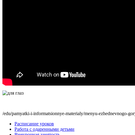
/edu/pamyatki-i-informatsionnye-materialy/menyu-ezhednevnogo-gor
Расписание уроков
Работа с одаренными детьми
Внеурочная занятость