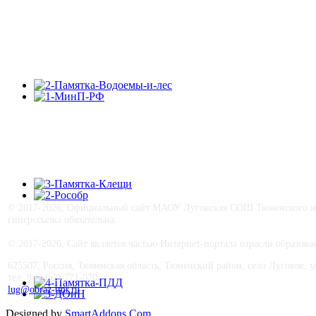
© 2017-
2026, Официальный сайт МАОУ Луговская СОШ Тюменского му
гиперссылка обязательна.
© 2017-
2026, Сайт является частью Интернет-портала отрасли образо
625507, Россия, Тюменская область, Тюменский район, село Луговое, ул.
тел. 8 (3452) 771-070
lug@obraz-tmr.ru
Designed by
SmartAddons.Com