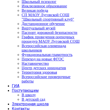
Школьный психолог
Инклюзивное образование
Великая победа
СП МАОУ Луговской СОШ
"Школьный спортивный клуб"
Дистанционное обучение
Виртуальный музей
Паспорт дорожной безопасности
График проведения оценочных
процедур МАОУ Луговской СОШ
Всероссийская олимпиада
школьников
Функциональная грамотность
Переход на новые ФГОС
Наставничество
Центр детских инициатив
Территория здоровья
Всероссийские проверочные
работы
ГИА
Поступающим
В школу
В детский сад
Электронная школа
Контакты