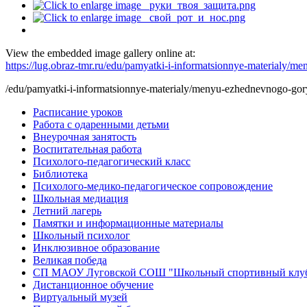
View the embedded image gallery online at:
https://lug.obraz-tmr.ru/edu/pamyatki-i-informatsionnye-materialy
/edu/pamyatki-i-informatsionnye-materialy/menyu-ezhednevnogo-gor
Расписание уроков
Работа с одаренными детьми
Внеурочная занятость
Воспитательная работа
Психолого-педагогический класс
Библиотека
Психолого-медико-педагогическое сопровождение
Школьная медиация
Летний лагерь
Памятки и информационные материалы
Школьный психолог
Инклюзивное образование
Великая победа
СП МАОУ Луговской СОШ "Школьный спортивный клу
Дистанционное обучение
Виртуальный музей