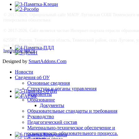
© 2017-
2026, Официальный сайт МАОУ Луговская СОШ Тюменского му
гиперссылка обязательна.
© 2017-
2026, Сайт является частью Интернет-портала отрасли образо
625507, Россия, Тюменская область, Тюменский район, село Луговое, ул.
тел. 8 (3452) 771-070
lug@obraz-tmr.ru
Designed by
SmartAddons.Com
Новости
Сведения об ОУ
Основные сведения
Структура и органы управления
Документы
Образование
Документы
Образовательные стандарты и требования
Руководство
Педагогический состав
Материально-техническое обеспечение и
оснащенность образовательного процесса.
Доступная среда