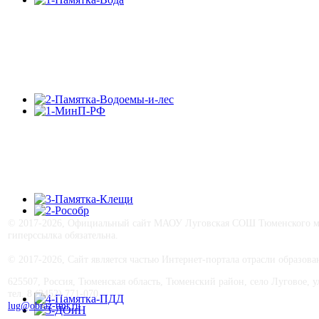
© 2017-
2026, Официальный сайт МАОУ Луговская СОШ Тюменского му
гиперссылка обязательна.
© 2017-
2026, Сайт является частью Интернет-портала отрасли образо
625507, Россия, Тюменская область, Тюменский район, село Луговое, ул.
тел. 8 (3452) 771-070
lug@obraz-tmr.ru