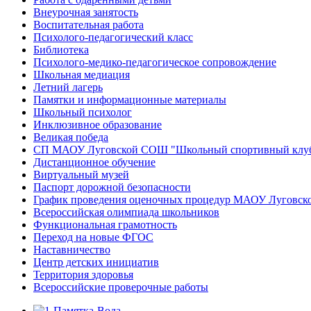
Внеурочная занятость
Воспитательная работа
Психолого-педагогический класс
Библиотека
Психолого-медико-педагогическое сопровождение
Школьная медиация
Летний лагерь
Памятки и информационные материалы
Школьный психолог
Инклюзивное образование
Великая победа
СП МАОУ Луговской СОШ "Школьный спортивный клу
Дистанционное обучение
Виртуальный музей
Паспорт дорожной безопасности
График проведения оценочных процедур МАОУ Луговс
Всероссийская олимпиада школьников
Функциональная грамотность
Переход на новые ФГОС
Наставничество
Центр детских инициатив
Территория здоровья
Всероссийские проверочные работы