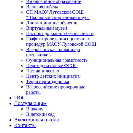
Инклюзивное образование
Великая победа
СП МАОУ Луговской СОШ
"Школьный спортивный клуб"
Дистанционное обучение
Виртуальный музей
Паспорт дорожной безопасности
График проведения оценочных
процедур МАОУ Луговской СОШ
Всероссийская олимпиада
школьников
Функциональная грамотность
Переход на новые ФГОС
Наставничество
Центр детских инициатив
Территория здоровья
Всероссийские проверочные
работы
ГИА
Поступающим
В школу
В детский сад
Электронная школа
Контакты