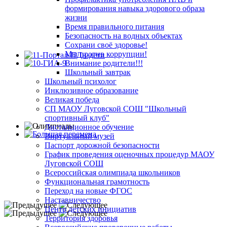
формирования навыка здорового образа
жизни
Время правильного питания
Безопасность на водных объектах
Сохрани своё здоровье!
Мы против коррупции!
Внимание родители!!!
Школьный завтрак
Школьный психолог
Инклюзивное образование
Великая победа
СП МАОУ Луговской СОШ "Школьный
спортивный клуб"
Дистанционное обучение
Виртуальный музей
Паспорт дорожной безопасности
График проведения оценочных процедур МАОУ
Луговской СОШ
Всероссийская олимпиада школьников
Функциональная грамотность
Переход на новые ФГОС
Наставничество
Центр детских инициатив
Территория здоровья