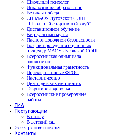
Школьный психолог
Инклюзивное образование
Великая победа
СП МАОУ Луговской СОШ
"Школьный спортивный клуб"
Дистанционное обучение
Виртуальный музей
Паспорт дорожной безопасности
График проведения оценочных
процедур МАОУ Луговской СОШ
Всероссийская олимпиада
школьников
Функциональная грамотность
Переход на новые ФГОС
Наставничество
Центр детских инициатив
Территория здоровья
Всероссийские проверочные
работы
ГИА
Поступающим
В школу
В детский сад
Электронная школа
Контакты