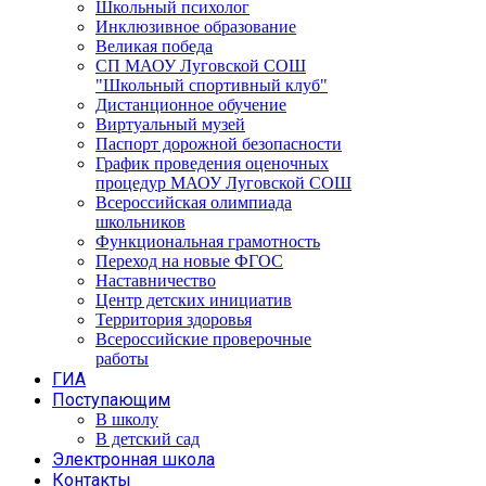
Школьный психолог
Инклюзивное образование
Великая победа
СП МАОУ Луговской СОШ
"Школьный спортивный клуб"
Дистанционное обучение
Виртуальный музей
Паспорт дорожной безопасности
График проведения оценочных
процедур МАОУ Луговской СОШ
Всероссийская олимпиада
школьников
Функциональная грамотность
Переход на новые ФГОС
Наставничество
Центр детских инициатив
Территория здоровья
Всероссийские проверочные
работы
ГИА
Поступающим
В школу
В детский сад
Электронная школа
Контакты