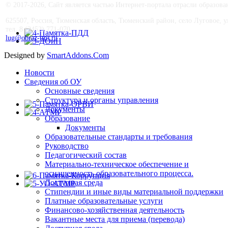
© 2017-
2026, Сайт является частью Интернет-портала отрасли образо
625507, Россия, Тюменская область, Тюменский район, село Луговое, ул.
тел. 8 (3452) 771-070
lug@obraz-tmr.ru
Designed by
SmartAddons.Com
Новости
Сведения об ОУ
Основные сведения
Структура и органы управления
Документы
Образование
Документы
Образовательные стандарты и требования
Руководство
Педагогический состав
Материально-техническое обеспечение и
оснащенность образовательного процесса.
Доступная среда
Стипендии и иные виды материальной поддержки
Платные образовательные услуги
Финансово-хозяйственная деятельность
Вакантные места для приема (перевода)