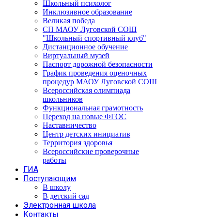
Школьный психолог
Инклюзивное образование
Великая победа
СП МАОУ Луговской СОШ
"Школьный спортивный клуб"
Дистанционное обучение
Виртуальный музей
Паспорт дорожной безопасности
График проведения оценочных
процедур МАОУ Луговской СОШ
Всероссийская олимпиада
школьников
Функциональная грамотность
Переход на новые ФГОС
Наставничество
Центр детских инициатив
Территория здоровья
Всероссийские проверочные
работы
ГИА
Поступающим
В школу
В детский сад
Электронная школа
Контакты