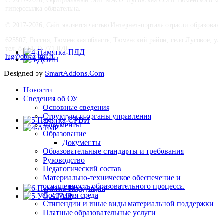
гиперссылка обязательна.
© 2017-
2026, Сайт является частью Интернет-портала отрасли образо
625507, Россия, Тюменская область, Тюменский район, село Луговое, ул.
тел. 8 (3452) 771-070
lug@obraz-tmr.ru
Designed by
SmartAddons.Com
Новости
Сведения об ОУ
Основные сведения
Структура и органы управления
Документы
Образование
Документы
Образовательные стандарты и требования
Руководство
Педагогический состав
Материально-техническое обеспечение и
оснащенность образовательного процесса.
Доступная среда
Стипендии и иные виды материальной поддержки
Платные образовательные услуги