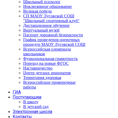
Школьный психолог
Инклюзивное образование
Великая победа
СП МАОУ Луговской СОШ
"Школьный спортивный клуб"
Дистанционное обучение
Виртуальный музей
Паспорт дорожной безопасности
График проведения оценочных
процедур МАОУ Луговской СОШ
Всероссийская олимпиада
школьников
Функциональная грамотность
Переход на новые ФГОС
Наставничество
Центр детских инициатив
Территория здоровья
Всероссийские проверочные
работы
ГИА
Поступающим
В школу
В детский сад
Электронная школа
Контакты