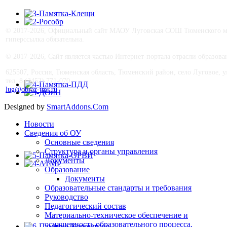
© 2017-
2026, Официальный сайт МАОУ Луговская СОШ Тюменского му
гиперссылка обязательна.
© 2017-
2026, Сайт является частью Интернет-портала отрасли образо
625507, Россия, Тюменская область, Тюменский район, село Луговое, ул.
тел. 8 (3452) 771-070
lug@obraz-tmr.ru
Designed by
SmartAddons.Com
Новости
Сведения об ОУ
Основные сведения
Структура и органы управления
Документы
Образование
Документы
Образовательные стандарты и требования
Руководство
Педагогический состав
Материально-техническое обеспечение и
оснащенность образовательного процесса.