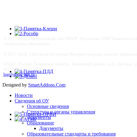
© 2017-
2026, Официальный сайт МАОУ Луговская СОШ Тюменского му
гиперссылка обязательна.
© 2017-
2026, Сайт является частью Интернет-портала отрасли образо
625507, Россия, Тюменская область, Тюменский район, село Луговое, ул.
тел. 8 (3452) 771-070
lug@obraz-tmr.ru
Designed by
SmartAddons.Com
Новости
Сведения об ОУ
Основные сведения
Структура и органы управления
Документы
Образование
Документы
Образовательные стандарты и требования