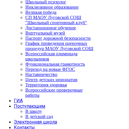
Школьный психолог
Инклюзивное образование
Великая победа
СП МАОУ Луговской СОШ
"Школьный спортивный клуб"
Дистанционное обучение
Виртуальный музей
Паспорт дорожной безопасности
График проведения оценочных
процедур МАОУ Луговской СОШ
Всероссийская олимпиада
школьников
Функциональная грамотность
Переход на новые ФГОС
Наставничество
Центр детских инициатив
Территория здоровья
Всероссийские проверочные
работы
ГИА
Поступающим
В школу
В детский сад
Электронная школа
Контакты