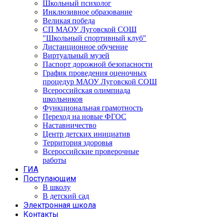
Школьный психолог
Инклюзивное образование
Великая победа
СП МАОУ Луговской СОШ
"Школьный спортивный клуб"
Дистанционное обучение
Виртуальный музей
Паспорт дорожной безопасности
График проведения оценочных
процедур МАОУ Луговской СОШ
Всероссийская олимпиада
школьников
Функциональная грамотность
Переход на новые ФГОС
Наставничество
Центр детских инициатив
Территория здоровья
Всероссийские проверочные
работы
ГИА
Поступающим
В школу
В детский сад
Электронная школа
Контакты