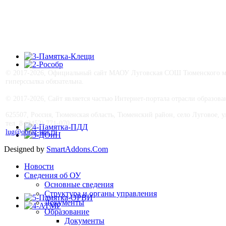
© 2017-
2026, Официальный сайт МАОУ Луговская СОШ Тюменского му
гиперссылка обязательна.
© 2017-
2026, Сайт является частью Интернет-портала отрасли образо
625507, Россия, Тюменская область, Тюменский район, село Луговое, ул.
тел. 8 (3452) 771-070
lug@obraz-tmr.ru
Designed by
SmartAddons.Com
Новости
Сведения об ОУ
Основные сведения
Структура и органы управления
Документы
Образование
Документы