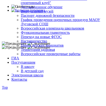
спортивный клуб"
Дистанционное обучение
Виртуальный музей
Паспорт дорожной безопасности
График проведения оценочных процедур МАОУ
Луговской СОШ
Всероссийская олимпиада школьников
Функциональная грамотность
Переход на новые ФГОС
Наставничество
Центр детских инициатив
Территория здоровья
Всероссийские проверочные работы
ГИА
Поступающим
В школу
В детский сад
Электронная школа
Контакты
Top